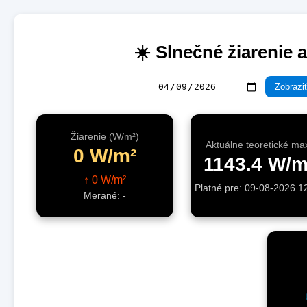
☀️ Slnečné žiarenie a
Zobrazi
Žiarenie (W/m²)
Aktuálne teoretické ma
0 W/m²
1143.4 W/m
↑ 0 W/m²
Platné pre: 09-08-2026 1
Merané: -