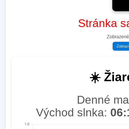
Stránka s
Zobrazené
Zobrazi
☀️ Žia
Denné m
Východ slnka:
06: